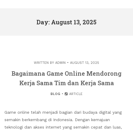
Day: August 13, 2025
WRITTEN BY
ADMIN
AUGUST 13, 2025
Bagaimana Game Online Mendorong
Kerja Sama Tim dan Kerja Sama
BLOG
ARTICLE
Game online telah menjadi bagian dari budaya digital yang
semakin berkembang di Indonesia. Dengan kemajuan
teknologi dan akses internet yang semakin cepat dan luas,