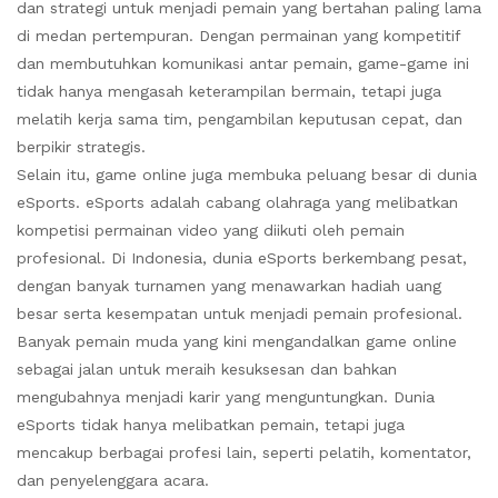
dan strategi untuk menjadi pemain yang bertahan paling lama
di medan pertempuran. Dengan permainan yang kompetitif
dan membutuhkan komunikasi antar pemain, game-game ini
tidak hanya mengasah keterampilan bermain, tetapi juga
melatih kerja sama tim, pengambilan keputusan cepat, dan
berpikir strategis.
Selain itu, game online juga membuka peluang besar di dunia
eSports. eSports adalah cabang olahraga yang melibatkan
kompetisi permainan video yang diikuti oleh pemain
profesional. Di Indonesia, dunia eSports berkembang pesat,
dengan banyak turnamen yang menawarkan hadiah uang
besar serta kesempatan untuk menjadi pemain profesional.
Banyak pemain muda yang kini mengandalkan game online
sebagai jalan untuk meraih kesuksesan dan bahkan
mengubahnya menjadi karir yang menguntungkan. Dunia
eSports tidak hanya melibatkan pemain, tetapi juga
mencakup berbagai profesi lain, seperti pelatih, komentator,
dan penyelenggara acara.