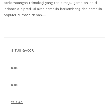
perkembangan teknologi yang terus maju, game online di
Indonesia diprediksi akan semakin berkembang dan semakin
populer di masa depan.…
SITUS GACOR
slot
slot
fals 4d